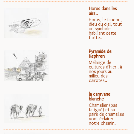
Horus dans les
airs..
Horus, le faucon,
dieu du ciel, tout
un symbole
habillant cette
flotte..
Pyramide de
Kephren
Mélange de
cultures d'hier.. à
nos jours au
milieu des
cairotes..
la caravane
blanche
Chamelier (pas
fatigué) et sa
paire de chamelles
vont éclairer
notre chemin.