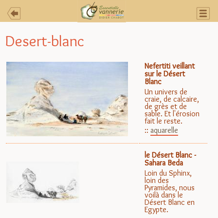
la Vonne
Desert-blanc
Vannerie créative
Nefertiti veillant
sur le Désert
Blanc
Un univers de
Côté crayons
craie, de calcaire,
de grès et de
sable. Et l'érosion
fait le reste.
l'Atelier
::
aquarelle
le Désert Blanc -
@ Un commentaire?
Sahara Beda
Loin du Sphinx,
loin des
Pyramides, nous
voilà dans le
Désert Blanc en
Egypte.