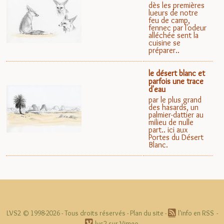
dès les premières
lueurs de notre
feu de camp,
fennec par l'odeur
alléchée sent la
cuisine se
préparer..
le désert blanc et
parfois une trace
d'eau
par le plus grand
des hasards, un
palmier-dattier au
milieu de nulle
part.. ici aux
Portes du Désert
Blanc.
LVS2 © 1998-2026 -
Tous droits réservés
-
Plan du site
-
l'info en RSS
-
lvs2 sur Vimeo