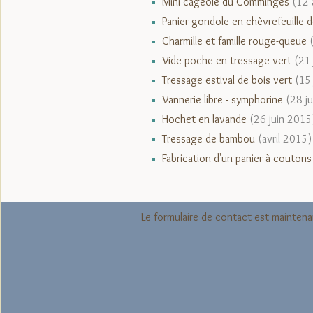
Mini cageole du Comminges
(12 
Panier gondole en chèvrefeuille d
Charmille et famille rouge-queue
Vide poche en tressage vert
(21 
Tressage estival de bois vert
(15 
Vannerie libre - symphorine
(28 j
Hochet en lavande
(26 juin 2015
Tressage de bambou
(avril 2015)
Fabrication d'un panier à coutons
Le formulaire de contact est maintenan