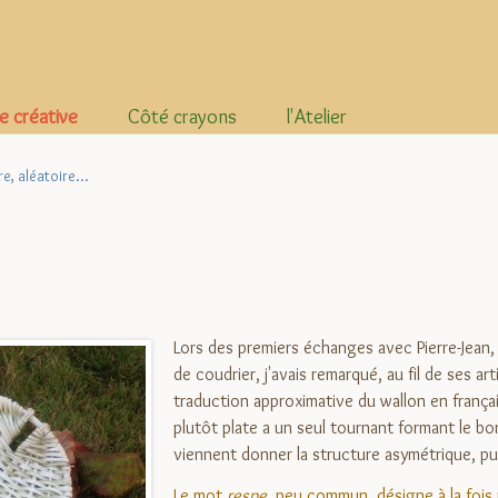
e créative
Côté crayons
l'Atelier
e, aléatoire...
Lors des premiers échanges avec Pierre-Jean,
de coudrier, j'avais remarqué, au fil de ses art
traduction approximative du wallon en français
plutôt plate a un seul tournant formant le b
viennent donner la structure asymétrique, pui
Le mot
respe
, peu commun, désigne à la fois