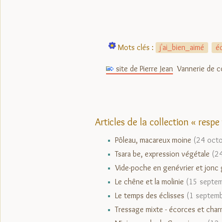
Mots clés :
j'ai_bien_aimé
éc
site de Pierre Jean
Vannerie de co
Articles de la collection « respe
Pôleau, macareux moine
(24 oct
Tsara be, expression végétale
(2
Vide-poche en genévrier et jonc
Le chêne et la molinie
(15 septe
Le temps des éclisses
(1 septem
Tressage mixte - écorces et charm