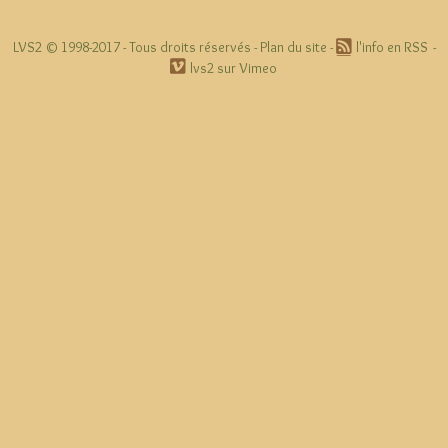
LVS2 © 1998-2017 -
Tous droits réservés
-
Plan du site
-
l'info en RSS
-
lvs2 sur Vimeo