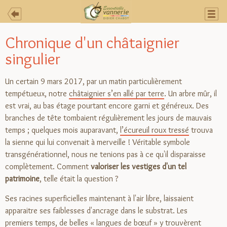
la Vonne
Chronique d'un châtaignier
singulier
Vannerie créative
Un certain 9 mars 2017, par un matin particulièrement
tempétueux, notre
châtaignier s’en allé par terre
. Un arbre mûr, il
Côté crayons
est vrai, au bas étage pourtant encore garni et généreux. Des
branches de tête tombaient régulièrement les jours de mauvais
temps ; quelques mois auparavant,
l’écureuil roux tressé
trouva
l'Atelier
la sienne qui lui convenait à merveille ! Véritable symbole
transgénérationnel, nous ne tenions pas à ce qu'il disparaisse
complètement. Comment
valoriser les vestiges d'un tel
@ Un commentaire?
patrimoine
, telle était la question ?
Ses racines superficielles maintenant à l'air libre, laissaient
apparaitre ses faiblesses d'ancrage dans le substrat. Les
premiers temps, de belles « langues de bœuf » y trouvèrent